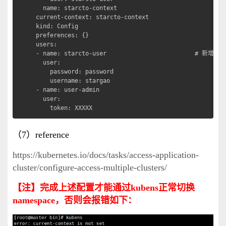
  name: starcto-context

current-context: starcto-context

kind: Config

preferences: {}

users:

- name: starcto-user                         # 新增3

  user:

    password: password

    username: stargao

- name: user-admin

  user:

    token: XXXXX
（7）reference
https://kubernetes.io/docs/tasks/access-application-
cluster/configure-access-multiple-clusters/
【注】完成上述配置才能通过kubens正常切换
namespace，否则会报错如下：