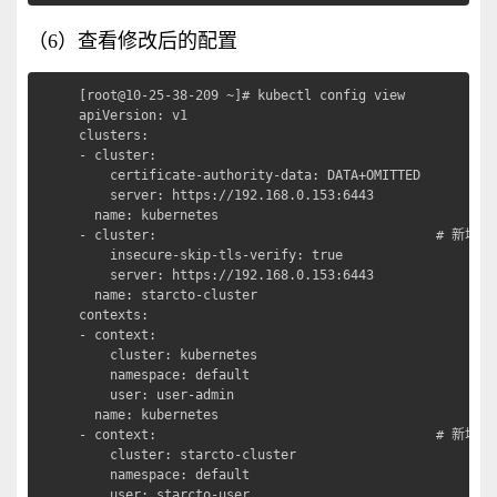
（6）查看修改后的配置
[root@10-25-38-209 ~]# kubectl config view

apiVersion: v1

clusters:

- cluster:

    certificate-authority-data: DATA+OMITTED

    server: https://192.168.0.153:6443

  name: kubernetes

- cluster:                                    # 新增1

    insecure-skip-tls-verify: true

    server: https://192.168.0.153:6443

  name: starcto-cluster

contexts:

- context:

    cluster: kubernetes

    namespace: default

    user: user-admin

  name: kubernetes

- context:                                    # 新增2

    cluster: starcto-cluster

    namespace: default

    user: starcto-user
