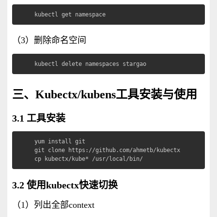
kubectl get namespace
（3）删除命名空间
kubectl delete namespaces stargao
三、K
ubectx/kubens工具安装与使用
3.1 工具安装
yum install git

git clone https://github.com/ahmetb/kubectx

cp kubectx/kube* /usr/local/bin/
3.2 使用kubectx快速切换
（1）列出全部context