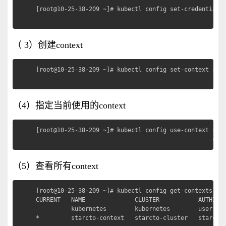
[root@10-25-38-209 ~]# kubectl config set-credentials 
                                                   
（ 3）创建context
[root@10-25-38-209 ~]# kubectl config set-context star
                                                 
（4）指定当前使用的context
[root@10-25-38-209 ~]# kubectl config use-context star
                                                  
（5）查看所有context
[root@10-25-38-209 ~]# kubectl config get-contexts

CURRENT   NAME              CLUSTER           AUTHINFO
          kubernetes        kubernetes        user-adm
*         starcto-context   starcto-cluster   starcto