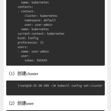
  name: kubernetes

contexts:

- context:

    cluster: kubernetes

    namespace: default

    user: user-admin

  name: kubernetes

current-context: kubernetes

kind: Config

preferences: {}

users:

- name: user-admin

  user:

    token: XXXXXX
（1）创建cluster
[root@10-25-38-209 ~]# kubectl config set-cluster star
                                                   
（2）创建user