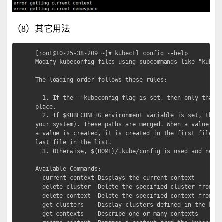
（8）其它用法
[root@10-25-38-209 ~]# kubectl config --help

Modify kubeconfig files using subcommands like "kubect
The loading order follows these rules: 

  1. If the --kubeconfig flag is set, then only that f
place.  

  2. If $KUBECONFIG environment variable is set, then 
your system). These paths are merged. When a value is 
a value is created, it is created in the first file th
last file in the list.  

  3. Otherwise, ${HOME}/.kube/config is used and no me
Available Commands:

  current-context Displays the current-context

  delete-cluster  Delete the specified cluster from th
  delete-context  Delete the specified context from th
  get-clusters    Display clusters defined in the kube
  get-contexts    Describe one or many contexts
