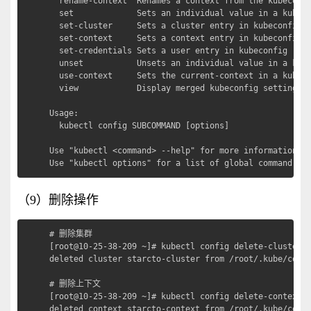
  rename-context  Renames a context from the kubeconfi
  set             Sets an individual value in a kubeco
  set-cluster     Sets a cluster entry in kubeconfig

  set-context     Sets a context entry in kubeconfig

  set-credentials Sets a user entry in kubeconfig

  unset           Unsets an individual value in a kube
  use-context     Sets the current-context in a kubeco
  view            Display merged kubeconfig settings o
Usage:

  kubectl config SUBCOMMAND [options]

Use "kubectl <command> --help" for more information ab
Use "kubectl options" for a list of global command-li
（9）删除操作
# 删除集群

[root@10-25-38-209 ~]# kubectl config delete-cluster s
deleted cluster starcto-cluster from /root/.kube/confi
# 删除上下文

[root@10-25-38-209 ~]# kubectl config delete-context s
deleted context starcto-context from /root/.kube/confi